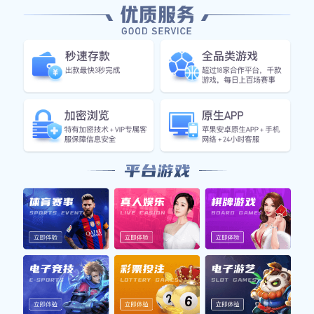
同时，公司还推出了具有互动性的直播功能，观众不仅能
实时观看赛事，还能参与到精彩的互动环节中，与其他用
户分享对比赛的看法和激情。
在体育赛事方面，不仅参与了国内外各类重要赛事的
转播与组织，还积极开展自有赛事的策划与运营。通过与
国内外多个体育联盟、俱乐部的合作，成功举办了多项标
志性的体育赛事，进一步扩大了品牌的影响力。无论是传
统的竞技体育赛事，还是新兴的电子竞技、极限运动等，
都通过专业的赛事组织与运营，赢得了广大观众的喜爱与
支持。
此外，还涉足体育周边产品的设计与销售，推出了一
系列高品质的体育用品和周边商品，包括运动服饰、健身
器材、运动鞋、球具、智能运动设备等。这些产品不仅注
重功能性和舒适性，同时融入了时尚设计元素，满足了不
同消费者的需求。的周边产品通过线上电商平台以及线下
零售店铺销售，广受体育爱好者和消费者的青睐。
注重技术创新与人才培养，拥有一支专业且富有活力
的团队。公司通过与国内外顶级技术团队的合作，打造了