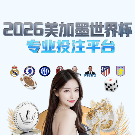
了解
米兰官方网站