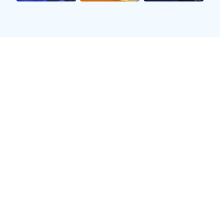
先进的直播平台，提升了赛事转播的技术水平。同时，公
司还不断加强与体育行业的合作伙伴关系，通过多渠道的
营销模式，扩大品牌影响力和市场份额。
未来，将继续加大对体育产业的投资与研发力度，推
动体育产业的多元化发展，为广大体育迷提供更丰富、更
优质的体育内容与产品。随着公司在国内外市场的进一步
扩展，
米兰体育
有望成为全球体育产业中的佼佼者，带领
体育行业迈向新的高峰。