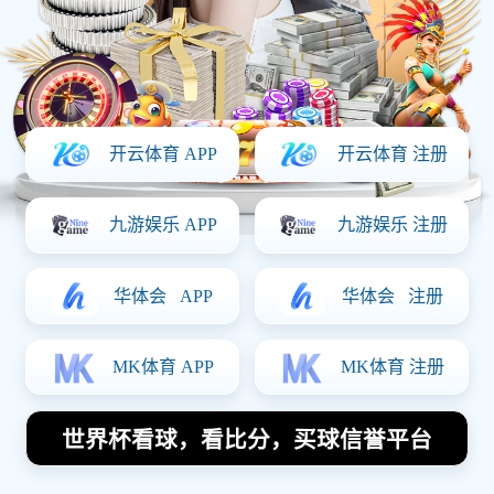
技术水平和战斗精神，成为球队不可或缺的核心球员。本
文将从多个维度对当今足球界最具实力的现役右后卫进行
盘点与分析，包括他们的技术特点、战术地位、个人成就
以及未来发展潜力等方面，以期为读者提供全面深入的了
解。
1、技术特点分析
技艺精湛是顶级右后卫的重要特征之一。优秀的右后卫通
常具备出色的控球能力和传球精准度，这使得他们能够在
边路展开进攻时迅速作出判断。例如，一些知名右后卫以
其准确的长传和短传闻名，可以有效地将球输送到前场，
为球队创造机会。
此外，速度也是影响右后卫表现的重要因素。在快速反击
中，右后卫需要利用自身速度迅速回防或参与进攻。有些
现役右后卫如阿诺德，他在边路冲刺时展现出的爆发力和
耐力，使得他在比赛中总能保持高强度的参与度。
最后，防守能力同样不容忽视。一名优秀的右后卫必须具
备良好的铲断技巧与位置感，以应对对方攻击手带来的威
胁。例如，日本国脚酒井宏树在防守中的预判能力，使他