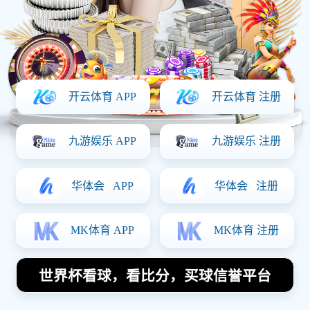
成就与未来的展望。首先，我们将探讨球队的发展历程及
其在内蒙古地区的重要性；接着分析球队在战术创新上所
做出的努力；然后讨论球员培养体系的建立与实施；最后
总结球队在社会责任和文化传播方面的贡献。这些内容将
全面展示内蒙古中优足球队如何书写新的辉煌篇章。
1、球队的发展历程
内蒙古中优足球队成立于2015年，最初是以草根团队为基
础，通过不断努力逐步走向职业化之路。在这几年的发展
过程中，球队不仅积累了丰富的比赛经验，也逐渐形成了
自己的品牌形象。通过参与各类赛事，他们提升了自身的
竞技水平，为日后的崛起奠定了坚实基础。
随着时间的推移，内蒙古中优足球队在各级联赛中的表现
愈发亮眼。他们通过引入优秀教练团队和高水平外援，不
断提升整体实力。尤其是在地方支持政策和球迷热情的助
力下，球队迅速成长为具有一定影响力的职业俱乐部，吸
引了越来越多的人关注他们。
如今，内蒙古中优已经不仅仅是一支足球队，更是代表着
内蒙古人民精神面貌的一张名片。球队积极参与当地社区