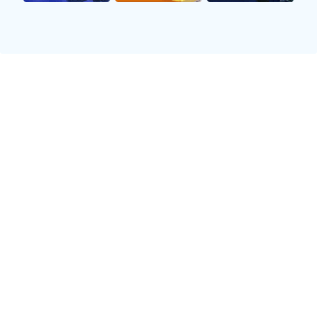
争力，因此建立了完善的青训体系。通过设置梯队培养年
轻球员，他们希望能为俱乐部源源不断地输送人才。这一
举措不仅有利于提升整体实力，也为本地年轻人提供了更
多机会，让他们实现梦想。
青训中心定期开展选拔活动，为具备潜质的小球员提供专
业训练及成长空间。同时，中优还邀请前职业运动员担任
青训
米兰中国
导师，把宝贵经验传递给年轻一代。此外，
通过组织夏令营等活动，让小朋友们体验足球乐趣，加深
对这个项目的热爱。