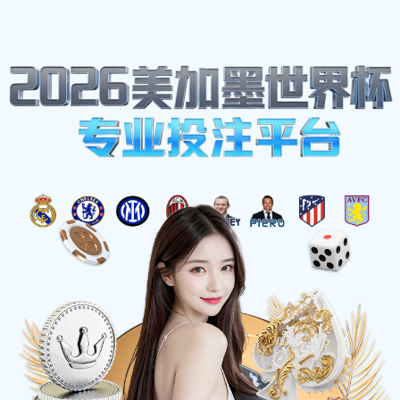
产品分类
内蒙古中优足球队奋勇争先
努力拼搏书写新的辉煌篇章
2026-05-11
内蒙古中优足球队作为中国足球职业联赛中的一支新生力
量，近年来展现出强大的竞争力和潜力。本文将从四个方
面详细阐述该队在奋勇争先、努力拼搏的过程中所取得的