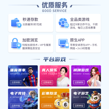
活动，通过体育文化宣传增强地方凝聚力，这也使得他们
赢得了更广泛的人气和认可。
2、战术创新与执行
为了适应现代足球的发展趋势，内蒙古中优注重战术上的
创新与执行。他们聘请了一流的教练团队，引入先进的数
据分析技术，以提高比赛中的战术灵活性。例如，在进攻
端，他们逐渐向快速反击和传控结合的方式转变，以此来
充分发挥球员个人能力。
此外，球队还积极进行友谊赛和训练营，与国内外强队进
行切磋，从而吸收更多成功经验。在这些比赛中，中优能
够及时调整战术，根据对手特性制定相应策略，这种灵活
应变能力使他们在关键时刻总能逆转局势。
与此同时，在防守端，中优也注重整体配合与纪律性，通
过有效沟通确保每位球员都明确自己的角色定位。这种严
谨态度使得他们在比赛中能够减少失误，提高胜率，从而
在联赛中稳步前行。
3、完善球员培养体系
内蒙古中优意识到，仅靠外援和短期引援无法维持长久竞