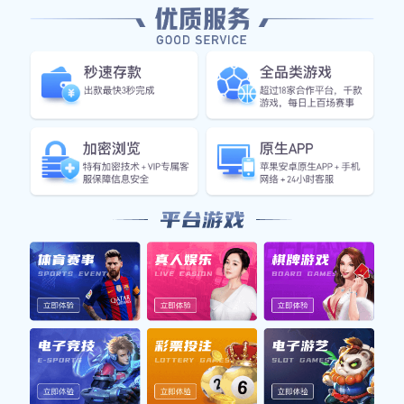
价。例如，在一线城市，由于租金和运营成本较高，同样
规格的产品可能会比二三线城市贵出20%甚至更多。因
此，在购买时应根据自己的实际情况合理评估。
2、品牌与型号选择
选择合适的品牌和型号对购买体验有着重要影响。目前市
场上知名度较高的品牌包括斯诺克、哈特普利等，它们不
仅有着良好的口碑，还有丰富多样的产品线可供消费者选
择。在选择时，可以根据个人偏好及使用频率来决定。
不同品牌之间存在一定差异，例如斯诺克以其卓越品质著
称，而哈特普利则注重性价比。因此，如果您是初学者，
可以优先考虑一些性价比较高且容易上手的型号。同时，
也可以关注一些新兴品牌，它们往往在创新设计和功能性
上有所突破。
除了品牌外，还需仔细比较不同型号之间的小细节，如球
员数量、桌面材质及配件配置等。这些都会直接影响到游
戏体验，因此建议您亲自试用后再做决定，以确保最终选
购到最适合您的那款设备。
3、选购时需注意事项