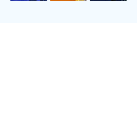
在选购台式足球设备时，有几个关键要素不可忽视。首
先，要确认桌子的尺寸是否符合您的空间要求。如果空间
有限，小型桌子无疑是更佳选择，但若家中空间较大，则
可以考虑中大型桌子，以便获得更好的游戏体验。
其次，要关注材料与工艺。优质木材制成的桌子不仅耐
用，而且能提升整体美观度。而塑料或铁制品虽相对便
宜，但可能影
米兰体育
响使用寿命。此外，各种配件如球
员模型、球以及控制杆等也应考虑质量问题，因为这关系
到游戏过程中的流畅性与真实感。