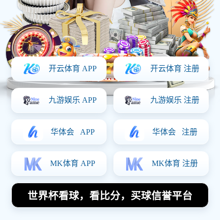
围以及购买建议至关重要。本文将从四个方面详细阐述：
首先，分析市场上台式足球的价格区间；其次，探讨不同
品牌及型号的选择标准；然后，提供选购时需要注意的关
键要素；最后，总结适合不同需求消费者的购买建议。希
望通过这些信息，能够帮助您在众多产品中找到最符合自
己需求和预算的理想选择。
1、台式足球的价格区间
在了解台式足球之前，我们首先需要明确其价格范围。一
般来说，市面上台式足球设备从几百元到数千元不等，这
主要取决于品牌、材质、尺寸以及功能等因素。低价位的
产品通常是入门级别，适合初学者或偶尔使用者，而高价
位则往往代表着更好的材料和工艺。
在具体价格方面，一些简单设计的小型桌子大约在500元
左右，而中档产品的价格通常在1000至3000元之间。这
类产品适合家庭使用，不仅耐用，而且能提供较好的游戏
体验。而专业级别的大型桌子，其价格可达5000元以上，
这类产品一般用于商业场所或专业比赛。
此外，不同地区的市场情况也会影响到台式足球设备的售