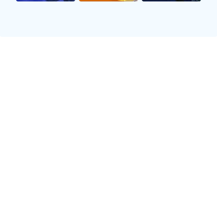
良好的心理素质是成功实施上篮的重要保障。在关键时
刻，如果无法保持冷静，将很难发挥出最佳水平。因此，
在平时训练中，可以模拟比赛环境，提高抗压能力。例
如，在球队内部进行压力测试，让队员在高强度情况下进
行实战演练，从而培养临场应变能力。
此外，要学会观察对方防守队员的位置与动作。当你了解
了防守者的意图后，就能更好地选择合
米兰中国
适的切入
角度或假动作来摆脱防守。这种意识需要通过不断观看录
像分析以及参与实际比赛来培养.