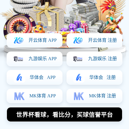
个方面详细探讨如何在篮球场上提升上篮技巧与实战表
现。首先，我们将重点讲解基本的投篮姿势和技术要点，
其次，深入分析如何通过身体素质的训练来增强上篮能
力，接着讨论实战中的心理素质及应对策略，最后介绍一
些有效的训练方法和实践技巧，以帮助球员们更好地掌握
并运用这些知识。通过这些内容，希望每位热爱篮球的朋
友都能在场上有更出色的表现。
1、掌握基本投篮姿势
在进行上篮之前，首先需要掌握正确的投篮姿势。一个标
准的投篮姿势包括脚步、手型和身体重心等多个方面。在
准备起跳时，要确保双脚与肩同宽，并保持微屈膝盖，以
便于发力。同时，重心要保持在脚前掌，这样可以提高灵
活性，也为随后跳起做好准备。
其次，手型是影响上篮成功率的重要因素。在持球时，一
只手负责控制球体的位置，而另一只手则用来支撑和引
导。在投篮瞬间，要确保非投球手离开球体，这样可以减
少干扰，提高准确性。此外，眼睛要始终盯着目标，即篮
筐中心，这样能够使得瞄准更加精准。