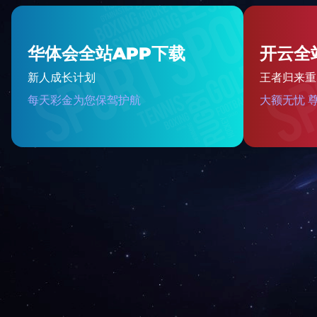
新模式
2026-05-13
南宁足球学院作为中国
面探讨学院的全新模式
着，讨论师资力量与国
到南宁足球学院如何为
量。
1、办学
南宁足球学院秉持“以人
念强调尊重每位学生的
学生在竞争中相互学习
此外，学院充分利用南
的体育设施，包括专业
身体素质上的全面发展